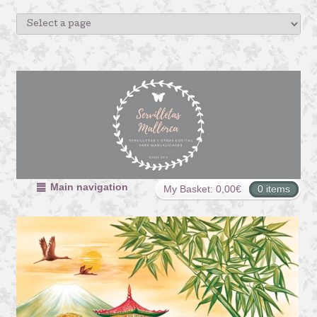
Main navigation
My Basket:
0,00
€
0 items