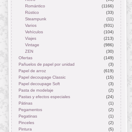
Romántico
(1166)
Rústico
(33)
Steampunk
(11)
Varios
(931)
Vehículos
(104)
Viajes
(213)
Vintage
(986)
ZEN
(30)
Ofertas
(149)
Pañuelos de papel por unidad
(3)
Papel de arroz
(619)
Papel decoupage Classic
(15)
Papel decoupage Soft
(3)
Pasta de modelaje
(2)
Pastas y efectos especiales
(24)
Pátinas
(1)
Pegamentos
(2)
Pegatinas
(1)
Pinceles
(2)
Pintura
(5)