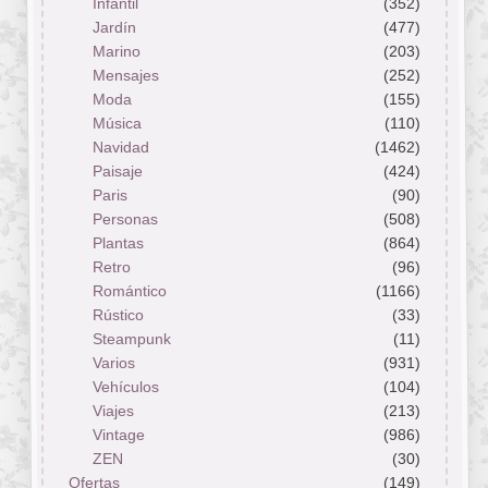
Infantil
(352)
Jardín
(477)
Marino
(203)
Mensajes
(252)
Moda
(155)
Música
(110)
Navidad
(1462)
Paisaje
(424)
Paris
(90)
Personas
(508)
Plantas
(864)
Retro
(96)
Romántico
(1166)
Rústico
(33)
Steampunk
(11)
Varios
(931)
Vehículos
(104)
Viajes
(213)
Vintage
(986)
ZEN
(30)
Ofertas
(149)