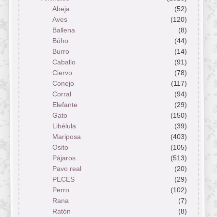
Abeja
(52)
Aves
(120)
Ballena
(8)
Búho
(44)
Burro
(14)
Caballo
(91)
Ciervo
(78)
Conejo
(117)
Corral
(94)
Elefante
(29)
Gato
(150)
Libélula
(39)
Mariposa
(403)
Osito
(105)
Pájaros
(513)
Pavo real
(20)
PECES
(29)
Perro
(102)
Rana
(7)
Ratón
(8)