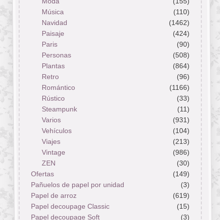
Moda
(155)
Música
(110)
Navidad
(1462)
Paisaje
(424)
Paris
(90)
Personas
(508)
Plantas
(864)
Retro
(96)
Romántico
(1166)
Rústico
(33)
Steampunk
(11)
Varios
(931)
Vehículos
(104)
Viajes
(213)
Vintage
(986)
ZEN
(30)
Ofertas
(149)
Pañuelos de papel por unidad
(3)
Papel de arroz
(619)
Papel decoupage Classic
(15)
Papel decoupage Soft
(3)