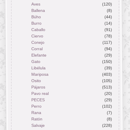
Aves
(120)
Ballena
(8)
Búho
(44)
Burro
(14)
Caballo
(91)
Ciervo
(78)
Conejo
(117)
Corral
(94)
Elefante
(29)
Gato
(150)
Libélula
(39)
Mariposa
(403)
Osito
(105)
Pájaros
(513)
Pavo real
(20)
PECES
(29)
Perro
(102)
Rana
(7)
Ratón
(8)
Salvaje
(228)