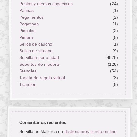
Pastas y efectos especiales
(24)
Pátinas
(1)
Pegamentos
(2)
Pegatinas
(1)
Pinceles
(2)
Pintura
(5)
Sellos de caucho
(1)
Sellos de silicona
(9)
Servilleta por unidad
(4878)
Soportes de madera
(128)
Stenciles
(54)
Tarjeta de regalo virtual
(3)
Transfer
(5)
Comentarios recientes
Servilletas Mallorca
en
¡Estrenamos tienda on-line!