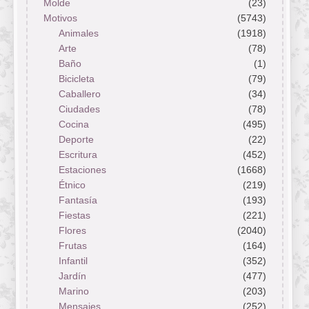
Molde
(23)
Motivos
(5743)
Animales
(1918)
Arte
(78)
Baño
(1)
Bicicleta
(79)
Caballero
(34)
Ciudades
(78)
Cocina
(495)
Deporte
(22)
Escritura
(452)
Estaciones
(1668)
Étnico
(219)
Fantasía
(193)
Fiestas
(221)
Flores
(2040)
Frutas
(164)
Infantil
(352)
Jardín
(477)
Marino
(203)
Mensajes
(252)