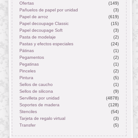
Ofertas
(149)
Pañuelos de papel por unidad
(3)
Papel de arroz
(619)
Papel decoupage Classic
(15)
Papel decoupage Soft
(3)
Pasta de modelaje
(2)
Pastas y efectos especiales
(24)
Pátinas
(1)
Pegamentos
(2)
Pegatinas
(1)
Pinceles
(2)
Pintura
(5)
Sellos de caucho
(1)
Sellos de silicona
(9)
Servilleta por unidad
(4878)
Soportes de madera
(128)
Stenciles
(54)
Tarjeta de regalo virtual
(3)
Transfer
(5)