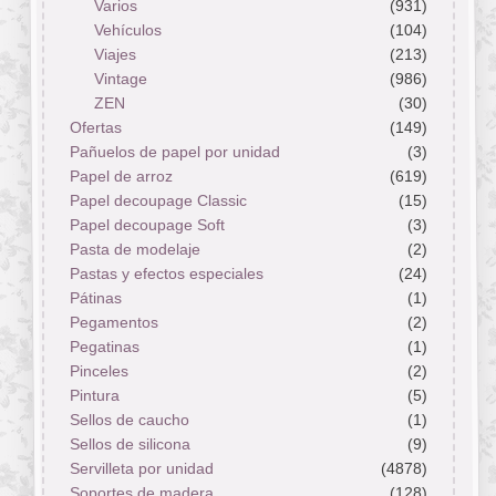
Varios
(931)
Vehículos
(104)
Viajes
(213)
Vintage
(986)
ZEN
(30)
Ofertas
(149)
Pañuelos de papel por unidad
(3)
Papel de arroz
(619)
Papel decoupage Classic
(15)
Papel decoupage Soft
(3)
Pasta de modelaje
(2)
Pastas y efectos especiales
(24)
Pátinas
(1)
Pegamentos
(2)
Pegatinas
(1)
Pinceles
(2)
Pintura
(5)
Sellos de caucho
(1)
Sellos de silicona
(9)
Servilleta por unidad
(4878)
Soportes de madera
(128)