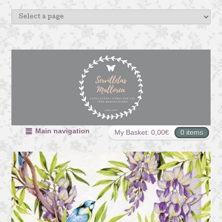
Main navigation
My Basket:
0,00
€
0 items