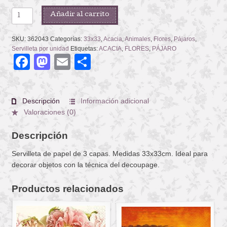
WISTERIA
Añadir al carrito
LILAC
cantidad
SKU:
362043
Categorías:
33x33
,
Acacia
,
Animales
,
Flores
,
Pájaros
,
Servilleta por unidad
Etiquetas:
ACACIA
,
FLORES
,
PÁJARO
Facebook
Mastodon
Email
Compartir
Descripción
Información adicional
Valoraciones (0)
Descripción
Servilleta de papel de 3 capas. Medidas 33x33cm. Ideal para
decorar objetos con la técnica del decoupage.
Productos relacionados