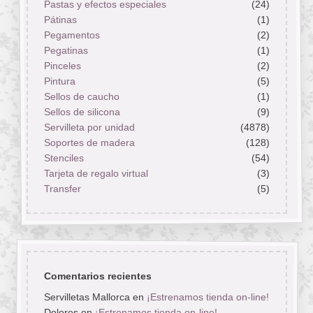
Pastas y efectos especiales
(24)
Pátinas
(1)
Pegamentos
(2)
Pegatinas
(1)
Pinceles
(2)
Pintura
(5)
Sellos de caucho
(1)
Sellos de silicona
(9)
Servilleta por unidad
(4878)
Soportes de madera
(128)
Stenciles
(54)
Tarjeta de regalo virtual
(3)
Transfer
(5)
Comentarios recientes
Servilletas Mallorca
en
¡Estrenamos tienda on-line!
Dolores
en
¡Estrenamos tienda on-line!