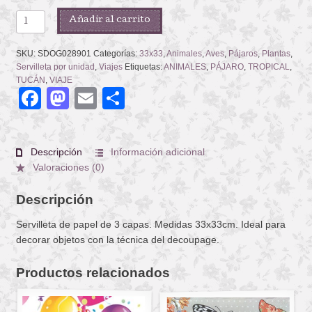
TUCANS
Añadir al carrito
WITH
JUNGLE
SKU:
SDOG028901
Categorías:
33x33
,
Animales
,
Aves
,
Pájaros
,
Plantas
,
PLANTS
Servilleta por unidad
,
Viajes
Etiquetas:
ANIMALES
,
PÁJARO
,
TROPICAL
,
cantidad
TUCÁN
,
VIAJE
Facebook
Mastodon
Email
Compartir
Descripción
Información adicional
Valoraciones (0)
Descripción
Servilleta de papel de 3 capas. Medidas 33x33cm. Ideal para
decorar objetos con la técnica del decoupage.
Productos relacionados