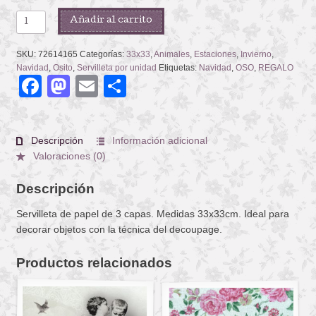
THEODOR
Añadir al carrito
cantidad
SKU:
72614165
Categorías:
33x33
,
Animales
,
Estaciones
,
Invierno
,
Navidad
,
Osito
,
Servilleta por unidad
Etiquetas:
Navidad
,
OSO
,
REGALO
Facebook
Mastodon
Email
Compartir
Descripción
Información adicional
Valoraciones (0)
Descripción
Servilleta de papel de 3 capas. Medidas 33x33cm. Ideal para
decorar objetos con la técnica del decoupage.
Productos relacionados