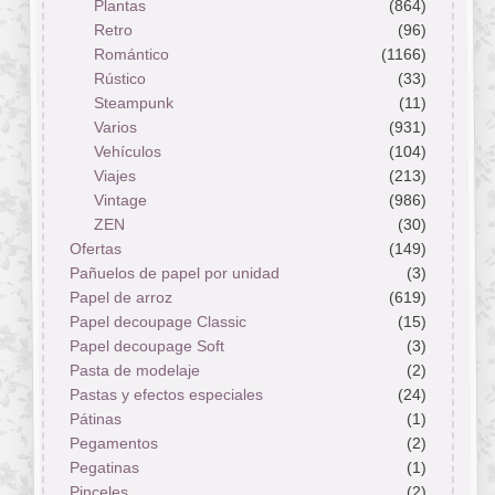
Plantas
(864)
Retro
(96)
Romántico
(1166)
Rústico
(33)
Steampunk
(11)
Varios
(931)
Vehículos
(104)
Viajes
(213)
Vintage
(986)
ZEN
(30)
Ofertas
(149)
Pañuelos de papel por unidad
(3)
Papel de arroz
(619)
Papel decoupage Classic
(15)
Papel decoupage Soft
(3)
Pasta de modelaje
(2)
Pastas y efectos especiales
(24)
Pátinas
(1)
Pegamentos
(2)
Pegatinas
(1)
Pinceles
(2)