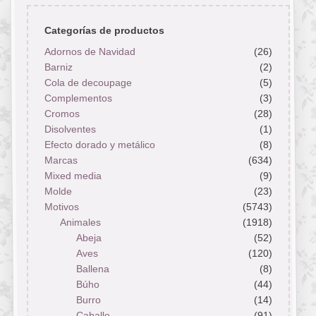
Categorías de productos
Adornos de Navidad
(26)
Barniz
(2)
Cola de decoupage
(5)
Complementos
(3)
Cromos
(28)
Disolventes
(1)
Efecto dorado y metálico
(8)
Marcas
(634)
Mixed media
(9)
Molde
(23)
Motivos
(5743)
Animales
(1918)
Abeja
(52)
Aves
(120)
Ballena
(8)
Búho
(44)
Burro
(14)
Caballo
(91)