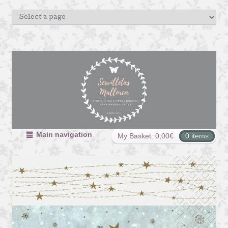
Main navigation
My Basket:
0,00
€
0 items