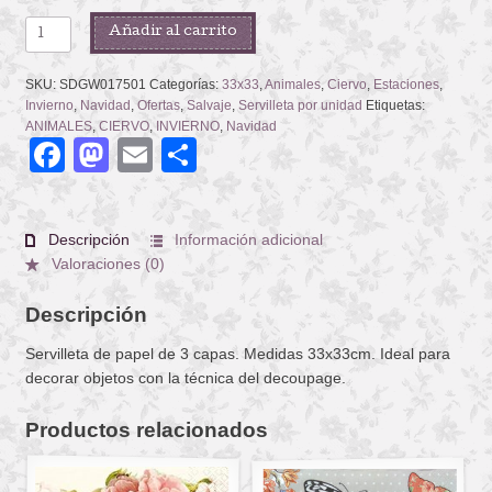
SHABBY
Añadir al carrito
WOOD
PAINTED
SKU:
SDGW017501
Categorías:
33x33
,
Animales
,
Ciervo
,
Estaciones
,
DEER
Invierno
,
Navidad
,
Ofertas
,
Salvaje
,
Servilleta por unidad
Etiquetas:
cantidad
ANIMALES
,
CIERVO
,
INVIERNO
,
Navidad
Facebook
Mastodon
Email
Compartir
Descripción
Información adicional
Valoraciones (0)
Descripción
Servilleta de papel de 3 capas. Medidas 33x33cm. Ideal para
decorar objetos con la técnica del decoupage.
Productos relacionados