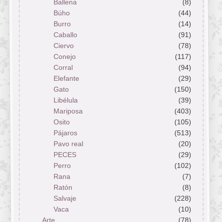
Ballena
(8)
Búho
(44)
Burro
(14)
Caballo
(91)
Ciervo
(78)
Conejo
(117)
Corral
(94)
Elefante
(29)
Gato
(150)
Libélula
(39)
Mariposa
(403)
Osito
(105)
Pájaros
(513)
Pavo real
(20)
PECES
(29)
Perro
(102)
Rana
(7)
Ratón
(8)
Salvaje
(228)
Vaca
(10)
Arte
(78)