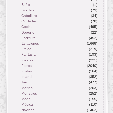
Baño
(1)
Bicicleta
(79)
Caballero
(34)
Ciudades
(78)
Cocina
(495)
Deporte
(22)
Escritura
(452)
Estaciones
(1668)
Étnico
(219)
Fantasía
(193)
Fiestas
(221)
Flores
(2040)
Frutas
(164)
Infantil
(352)
Jardín
(477)
Marino
(203)
Mensajes
(252)
Moda
(155)
Música
(110)
Navidad
(1462)