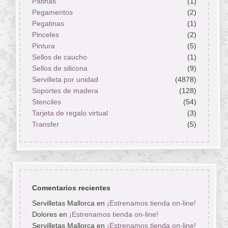
Pátinas
(1)
Pegamentos
(2)
Pegatinas
(1)
Pinceles
(2)
Pintura
(5)
Sellos de caucho
(1)
Sellos de silicona
(9)
Servilleta por unidad
(4878)
Soportes de madera
(128)
Stenciles
(54)
Tarjeta de regalo virtual
(3)
Transfer
(5)
Comentarios recientes
Servilletas Mallorca
en
¡Estrenamos tienda on-line!
Dolores
en
¡Estrenamos tienda on-line!
Servilletas Mallorca
en
¡Estrenamos tienda on-line!