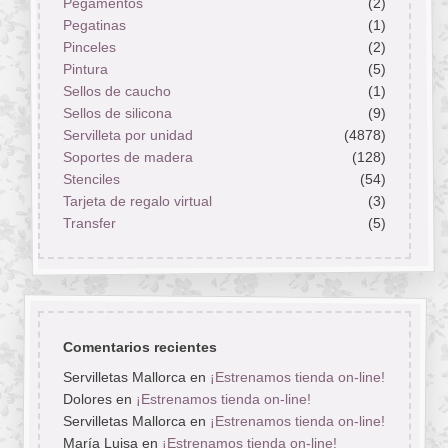
Pegamentos
(2)
Pegatinas
(1)
Pinceles
(2)
Pintura
(5)
Sellos de caucho
(1)
Sellos de silicona
(9)
Servilleta por unidad
(4878)
Soportes de madera
(128)
Stenciles
(54)
Tarjeta de regalo virtual
(3)
Transfer
(5)
Comentarios recientes
Servilletas Mallorca
en
¡Estrenamos tienda on-line!
Dolores
en
¡Estrenamos tienda on-line!
Servilletas Mallorca
en
¡Estrenamos tienda on-line!
María Luisa
en
¡Estrenamos tienda on-line!