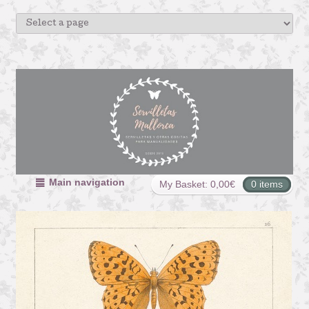
Main navigation
My Basket:
0,00
€
0 items