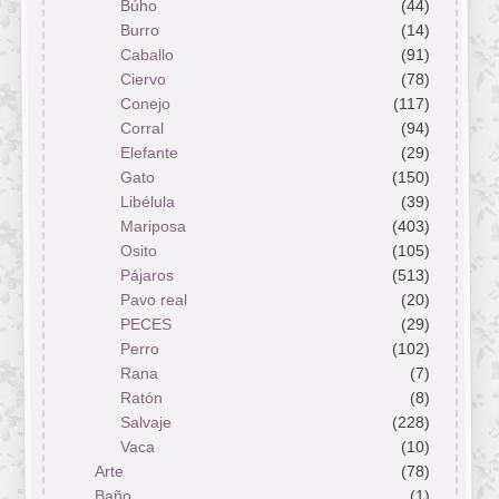
Búho
(44)
Burro
(14)
Caballo
(91)
Ciervo
(78)
Conejo
(117)
Corral
(94)
Elefante
(29)
Gato
(150)
Libélula
(39)
Mariposa
(403)
Osito
(105)
Pájaros
(513)
Pavo real
(20)
PECES
(29)
Perro
(102)
Rana
(7)
Ratón
(8)
Salvaje
(228)
Vaca
(10)
Arte
(78)
Baño
(1)