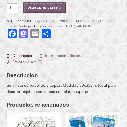
PAPILLONS
Añadir al carrito
ANTIQUES
cantidad
SKU:
1332996
Categorías:
33x33
,
Animales
,
Mariposa
,
Servilleta por
unidad
,
Vintage
Etiquetas:
mariposa
,
TEXTO
,
VINTAGE
Facebook
Mastodon
Email
Compartir
Descripción
Información adicional
Valoraciones (0)
Descripción
Servilleta de papel de 3 capas. Medidas 33x33cm. Ideal para
decorar objetos con la técnica del decoupage.
Productos relacionados