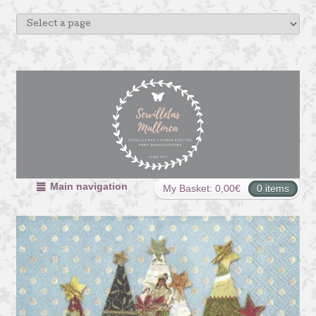
Main navigation
My Basket:
0,00
€
0 items