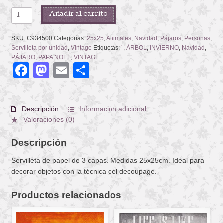
NOSTALGIC
Añadir al carrito
TREES
cantidad
SKU:
C934500
Categorías:
25x25
,
Animales
,
Navidad
,
Pájaros
,
Personas
,
Servilleta por unidad
,
Vintage
Etiquetas:
´
,
ÁRBOL
,
INVIERNO
,
Navidad
,
PÁJARO
,
PAPA NOEL
,
VINTAGE
Facebook
Mastodon
Email
Compartir
Descripción
Información adicional
Valoraciones (0)
Descripción
Servilleta de papel de 3 capas. Medidas 25x25cm. Ideal para
decorar objetos con la técnica del decoupage.
Productos relacionados