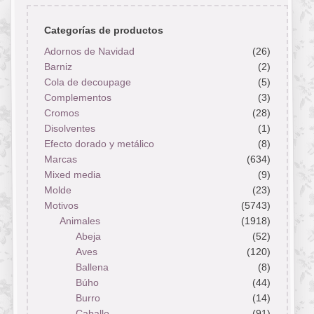
Categorías de productos
Adornos de Navidad
(26)
Barniz
(2)
Cola de decoupage
(5)
Complementos
(3)
Cromos
(28)
Disolventes
(1)
Efecto dorado y metálico
(8)
Marcas
(634)
Mixed media
(9)
Molde
(23)
Motivos
(5743)
Animales
(1918)
Abeja
(52)
Aves
(120)
Ballena
(8)
Búho
(44)
Burro
(14)
Caballo
(91)