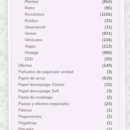
Plantas
(864)
Retro
(96)
Romántico
(1166)
Rústico
(33)
Steampunk
(11)
Varios
(931)
Vehículos
(104)
Viajes
(213)
Vintage
(986)
ZEN
(30)
Ofertas
(149)
Pañuelos de papel por unidad
(3)
Papel de arroz
(619)
Papel decoupage Classic
(15)
Papel decoupage Soft
(3)
Pasta de modelaje
(2)
Pastas y efectos especiales
(24)
Pátinas
(1)
Pegamentos
(2)
Pegatinas
(1)
Pinceles
(2)