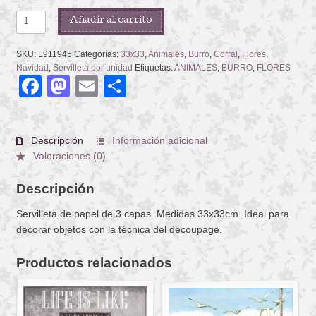
GREG
Añadir al carrito
GREY
cantidad
SKU:
L911945
Categorías:
33x33
,
Animales
,
Burro
,
Corral
,
Flores
,
Navidad
,
Servilleta por unidad
Etiquetas:
ANIMALES
,
BURRO
,
FLORES
Facebook
Mastodon
Email
Compartir
Descripción
Información adicional
Valoraciones (0)
Descripción
Servilleta de papel de 3 capas. Medidas 33x33cm. Ideal para
decorar objetos con la técnica del decoupage.
Productos relacionados