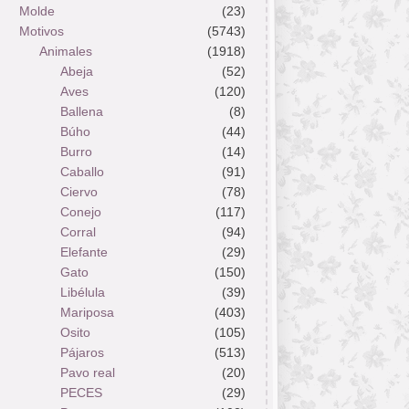
Molde
(23)
Motivos
(5743)
Animales
(1918)
Abeja
(52)
Aves
(120)
Ballena
(8)
Búho
(44)
Burro
(14)
Caballo
(91)
Ciervo
(78)
Conejo
(117)
Corral
(94)
Elefante
(29)
Gato
(150)
Libélula
(39)
Mariposa
(403)
Osito
(105)
Pájaros
(513)
Pavo real
(20)
PECES
(29)