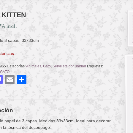
 KITTEN
VA incl.
 de 3 capas, 33x33cm
stencias
965
Categorías:
Animales
,
Gato
,
Servilleta por unidad
Etiquetas:
GATO
acebook
Mastodon
Email
Compartir
pción
 de papel de 3 capas. Medidas 33x33cm. Ideal para decorar
n la técnica del decoupage.