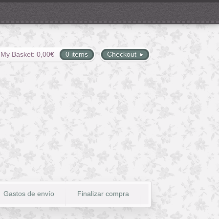
My Basket:
0,00
€
0 items
Checkout
Gastos de envío
Finalizar compra