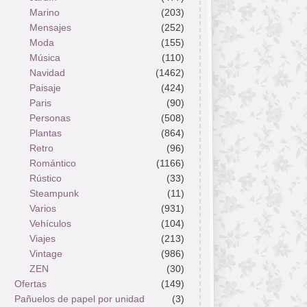
Marino
(203)
Mensajes
(252)
Moda
(155)
Música
(110)
Navidad
(1462)
Paisaje
(424)
Paris
(90)
Personas
(508)
Plantas
(864)
Retro
(96)
Romántico
(1166)
Rústico
(33)
Steampunk
(11)
Varios
(931)
Vehículos
(104)
Viajes
(213)
Vintage
(986)
ZEN
(30)
Ofertas
(149)
Pañuelos de papel por unidad
(3)