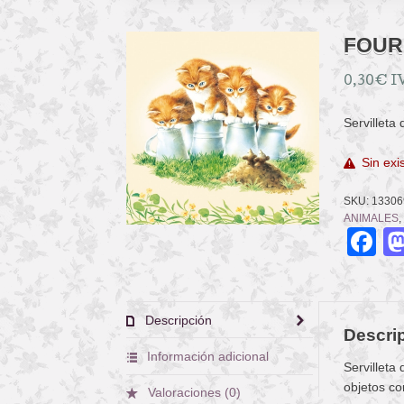
FOUR
0,30
€
I
Servilleta
Sin exi
SKU:
13306
ANIMALES
,
F
Descripción
Descri
Información adicional
Servilleta
objetos co
Valoraciones (0)