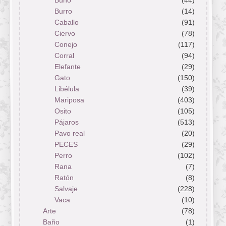
Búho
(44)
Burro
(14)
Caballo
(91)
Ciervo
(78)
Conejo
(117)
Corral
(94)
Elefante
(29)
Gato
(150)
Libélula
(39)
Mariposa
(403)
Osito
(105)
Pájaros
(513)
Pavo real
(20)
PECES
(29)
Perro
(102)
Rana
(7)
Ratón
(8)
Salvaje
(228)
Vaca
(10)
Arte
(78)
Baño
(1)