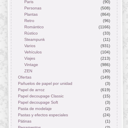
Paris
(90)
Personas
(508)
Plantas
(864)
Retro
(96)
Romántico
(1166)
Rústico
(33)
Steampunk
(11)
Varios
(931)
Vehículos
(104)
Viajes
(213)
Vintage
(986)
ZEN
(30)
Ofertas
(149)
Pañuelos de papel por unidad
(3)
Papel de arroz
(619)
Papel decoupage Classic
(15)
Papel decoupage Soft
(3)
Pasta de modelaje
(2)
Pastas y efectos especiales
(24)
Pátinas
(1)
Pegamentos
(2)