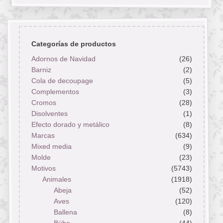
Categorías de productos
Adornos de Navidad
(26)
Barniz
(2)
Cola de decoupage
(5)
Complementos
(3)
Cromos
(28)
Disolventes
(1)
Efecto dorado y metálico
(8)
Marcas
(634)
Mixed media
(9)
Molde
(23)
Motivos
(5743)
Animales
(1918)
Abeja
(52)
Aves
(120)
Ballena
(8)