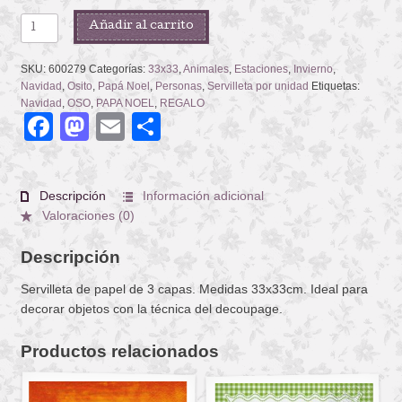
FIRST
Añadir al carrito
XMAS
cantidad
SKU:
600279
Categorías:
33x33
,
Animales
,
Estaciones
,
Invierno
,
Navidad
,
Osito
,
Papá Noel
,
Personas
,
Servilleta por unidad
Etiquetas:
Navidad
,
OSO
,
PAPA NOEL
,
REGALO
Facebook
Mastodon
Email
Compartir
Descripción
Información adicional
Valoraciones (0)
Descripción
Servilleta de papel de 3 capas. Medidas 33x33cm. Ideal para
decorar objetos con la técnica del decoupage.
Productos relacionados