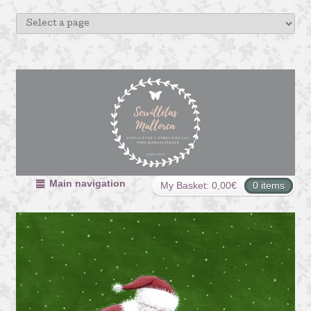
Main navigation
My Basket:
0,00
€
0 items