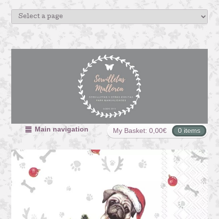
Main navigation
My Basket:
0,00
€
0 items