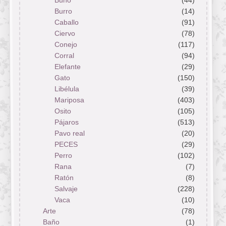
Búho
(44)
Burro
(14)
Caballo
(91)
Ciervo
(78)
Conejo
(117)
Corral
(94)
Elefante
(29)
Gato
(150)
Libélula
(39)
Mariposa
(403)
Osito
(105)
Pájaros
(513)
Pavo real
(20)
PECES
(29)
Perro
(102)
Rana
(7)
Ratón
(8)
Salvaje
(228)
Vaca
(10)
Arte
(78)
Baño
(1)