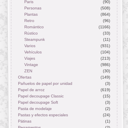
Paris
(90)
Personas
(508)
Plantas
(864)
Retro
(96)
Romántico
(1166)
Rústico
(33)
Steampunk
(11)
Varios
(931)
Vehículos
(104)
Viajes
(213)
Vintage
(986)
ZEN
(30)
Ofertas
(149)
Pañuelos de papel por unidad
(3)
Papel de arroz
(619)
Papel decoupage Classic
(15)
Papel decoupage Soft
(3)
Pasta de modelaje
(2)
Pastas y efectos especiales
(24)
Pátinas
(1)
Pegamentos
(2)