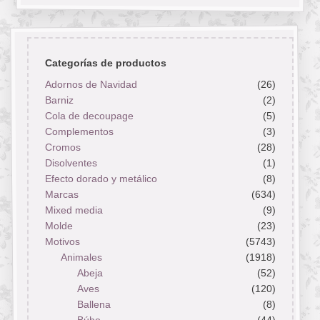
Categorías de productos
Adornos de Navidad
(26)
Barniz
(2)
Cola de decoupage
(5)
Complementos
(3)
Cromos
(28)
Disolventes
(1)
Efecto dorado y metálico
(8)
Marcas
(634)
Mixed media
(9)
Molde
(23)
Motivos
(5743)
Animales
(1918)
Abeja
(52)
Aves
(120)
Ballena
(8)