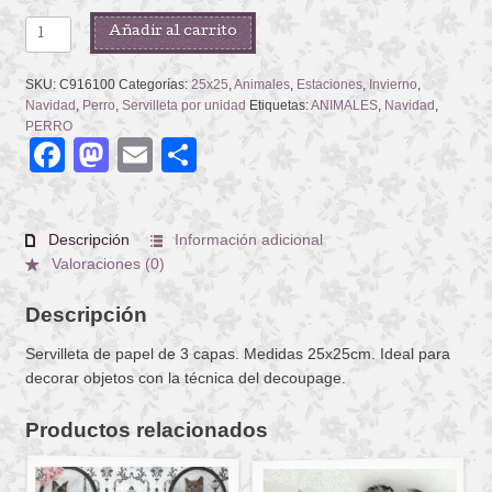
DOG-
Añadir al carrito
MAS
cantidad
SKU:
C916100
Categorías:
25x25
,
Animales
,
Estaciones
,
Invierno
,
Navidad
,
Perro
,
Servilleta por unidad
Etiquetas:
ANIMALES
,
Navidad
,
PERRO
Facebook
Mastodon
Email
Compartir
Descripción
Información adicional
Valoraciones (0)
Descripción
Servilleta de papel de 3 capas. Medidas 25x25cm. Ideal para
decorar objetos con la técnica del decoupage.
Productos relacionados