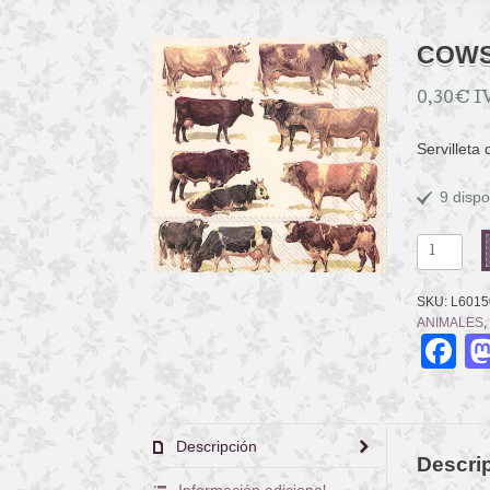
COW
0,30
€
I
Servilleta
9 dispo
COWS
cantidad
SKU:
L6015
ANIMALES
,
F
Descripción
Descri
Información adicional