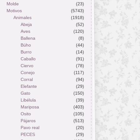
Molde
(23)
Motivos
(5743)
Animales
(1918)
Abeja
(52)
Aves
(120)
Ballena
(8)
Búho
(44)
Burro
(14)
Caballo
(91)
Ciervo
(78)
Conejo
(117)
Corral
(94)
Elefante
(29)
Gato
(150)
Libélula
(39)
Mariposa
(403)
Osito
(105)
Pájaros
(513)
Pavo real
(20)
PECES
(29)