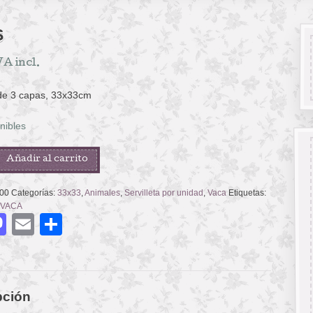
S
VA incl.
 de 3 capas, 33x33cm
nibles
Añadir al carrito
00
Categorías:
33x33
,
Animales
,
Servilleta por unidad
,
Vaca
Etiquetas:
VACA
acebook
Mastodon
Email
Compartir
pción