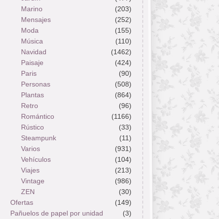
Marino
(203)
Mensajes
(252)
Moda
(155)
Música
(110)
Navidad
(1462)
Paisaje
(424)
Paris
(90)
Personas
(508)
Plantas
(864)
Retro
(96)
Romántico
(1166)
Rústico
(33)
Steampunk
(11)
Varios
(931)
Vehículos
(104)
Viajes
(213)
Vintage
(986)
ZEN
(30)
Ofertas
(149)
Pañuelos de papel por unidad
(3)