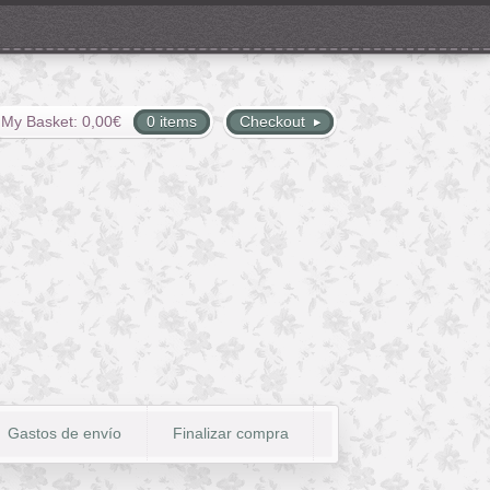
My Basket:
0,00
€
0 items
Checkout
Gastos de envío
Finalizar compra