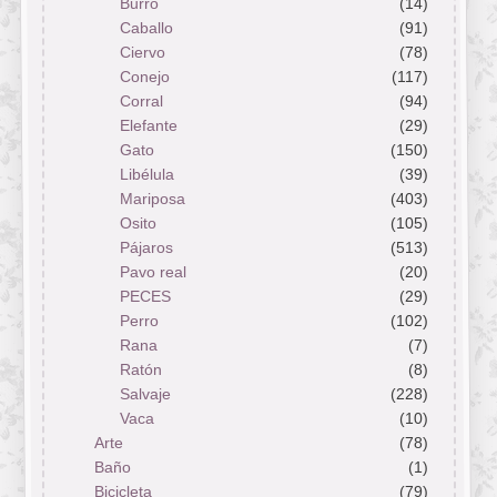
Burro
(14)
Caballo
(91)
Ciervo
(78)
Conejo
(117)
Corral
(94)
Elefante
(29)
Gato
(150)
Libélula
(39)
Mariposa
(403)
Osito
(105)
Pájaros
(513)
Pavo real
(20)
PECES
(29)
Perro
(102)
Rana
(7)
Ratón
(8)
Salvaje
(228)
Vaca
(10)
Arte
(78)
Baño
(1)
Bicicleta
(79)