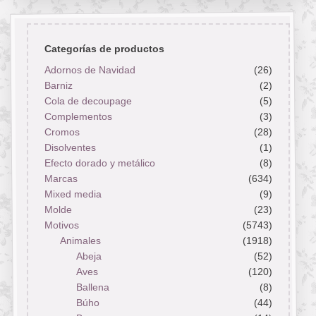
Categorías de productos
Adornos de Navidad
(26)
Barniz
(2)
Cola de decoupage
(5)
Complementos
(3)
Cromos
(28)
Disolventes
(1)
Efecto dorado y metálico
(8)
Marcas
(634)
Mixed media
(9)
Molde
(23)
Motivos
(5743)
Animales
(1918)
Abeja
(52)
Aves
(120)
Ballena
(8)
Búho
(44)