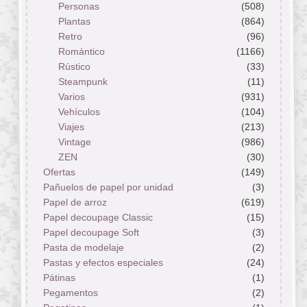
Personas
(508)
Plantas
(864)
Retro
(96)
Romántico
(1166)
Rústico
(33)
Steampunk
(11)
Varios
(931)
Vehículos
(104)
Viajes
(213)
Vintage
(986)
ZEN
(30)
Ofertas
(149)
Pañuelos de papel por unidad
(3)
Papel de arroz
(619)
Papel decoupage Classic
(15)
Papel decoupage Soft
(3)
Pasta de modelaje
(2)
Pastas y efectos especiales
(24)
Pátinas
(1)
Pegamentos
(2)