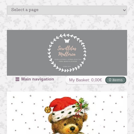
Main navigation
My Basket:
0,00
€
0 items