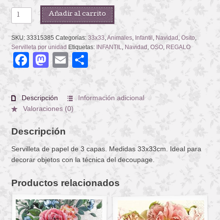
CHRISTMAS
Añadir al carrito
BEAR
FAMILY
SKU:
33315385
Categorías:
33x33
,
Animales
,
Infantil
,
Navidad
,
Osito
,
cantidad
Servilleta por unidad
Etiquetas:
INFANTIL
,
Navidad
,
OSO
,
REGALO
Facebook
Mastodon
Email
Compartir
Descripción
Información adicional
Valoraciones (0)
Descripción
Servilleta de papel de 3 capas. Medidas 33x33cm. Ideal para
decorar objetos con la técnica del decoupage.
Productos relacionados