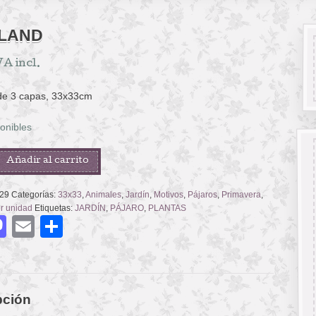
 LAND
VA incl.
 de 3 capas, 33x33cm
onibles
Añadir al carrito
29
Categorías:
33x33
,
Animales
,
Jardín
,
Motivos
,
Pájaros
,
Primavera
,
or unidad
Etiquetas:
JARDÍN
,
PÁJARO
,
PLANTAS
acebook
Mastodon
Email
Compartir
pción