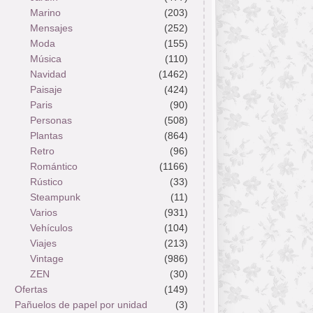
Marino
(203)
Mensajes
(252)
Moda
(155)
Música
(110)
Navidad
(1462)
Paisaje
(424)
Paris
(90)
Personas
(508)
Plantas
(864)
Retro
(96)
Romántico
(1166)
Rústico
(33)
Steampunk
(11)
Varios
(931)
Vehículos
(104)
Viajes
(213)
Vintage
(986)
ZEN
(30)
Ofertas
(149)
Pañuelos de papel por unidad
(3)