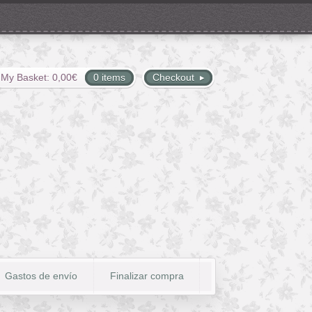
My Basket:
0,00
€
0 items
Checkout
Gastos de envío
Finalizar compra