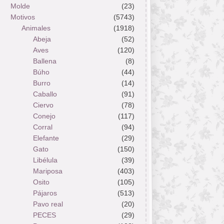
Molde
(23)
Motivos
(5743)
Animales
(1918)
Abeja
(52)
Aves
(120)
Ballena
(8)
Búho
(44)
Burro
(14)
Caballo
(91)
Ciervo
(78)
Conejo
(117)
Corral
(94)
Elefante
(29)
Gato
(150)
Libélula
(39)
Mariposa
(403)
Osito
(105)
Pájaros
(513)
Pavo real
(20)
PECES
(29)