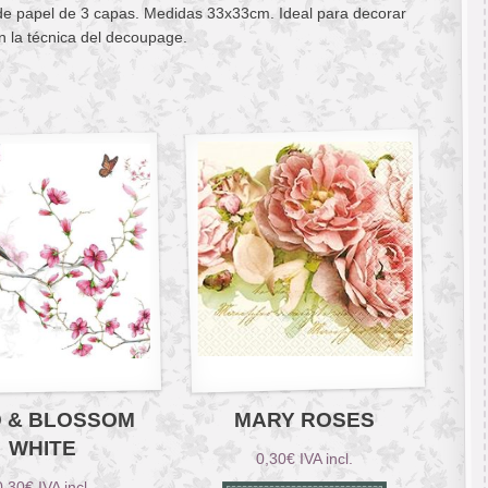
 de papel de 3 capas. Medidas 33x33cm. Ideal para decorar
n la técnica del decoupage.
D & BLOSSOM
MARY ROSES
WHITE
0,30
€
IVA incl.
0,30
€
IVA incl.