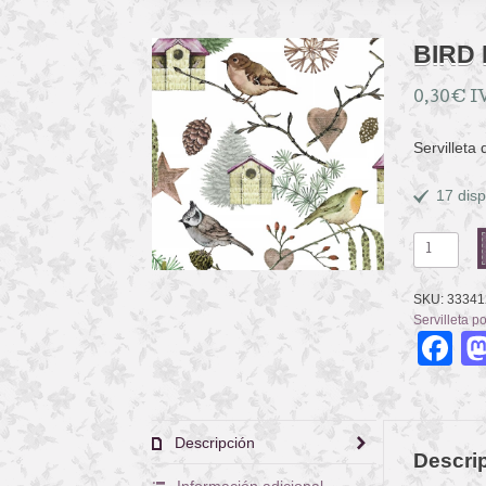
BIRD
0,30
€
I
Servilleta
17 disp
BIRD
LAND
cantidad
SKU:
33341
Servilleta p
F
Descripción
Descri
Información adicional