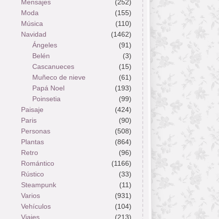
Mensajes
(252)
Moda
(155)
Música
(110)
Navidad
(1462)
Ángeles
(91)
Belén
(3)
Cascanueces
(15)
Muñeco de nieve
(61)
Papá Noel
(193)
Poinsetia
(99)
Paisaje
(424)
Paris
(90)
Personas
(508)
Plantas
(864)
Retro
(96)
Romántico
(1166)
Rústico
(33)
Steampunk
(11)
Varios
(931)
Vehículos
(104)
Viajes
(213)