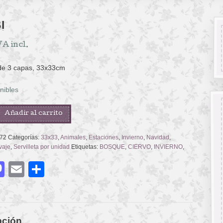
I
VA incl.
 de 3 capas, 33x33cm
nibles
Añadir al carrito
72
Categorías:
33x33
,
Animales
,
Estaciones
,
Invierno
,
Navidad
,
vaje
,
Servilleta por unidad
Etiquetas:
BOSQUE
,
CIERVO
,
INVIERNO
,
acebook
Mastodon
Email
Compartir
pción