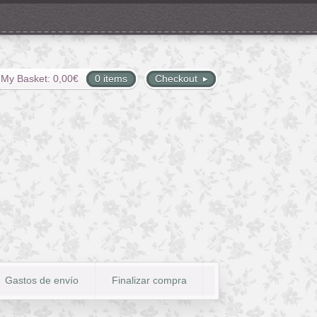
My Basket:
0,00
€
0 items
Checkout
Gastos de envío
Finalizar compra