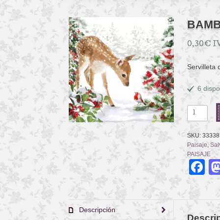
BAMB
0,30
€
I
Servilleta
6 dispo
BAMBI
cantidad
SKU:
33338
Paisaje
,
Sal
PAISAJE
F
Descripción
Descri