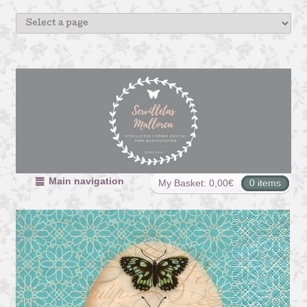
Main navigation
My Basket:
0,00
€
0 items