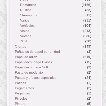
Romántico
(1166)
Rústico
(33)
Steampunk
(11)
Varios
(931)
Vehículos
(104)
Viajes
(213)
Vintage
(986)
ZEN
(30)
Ofertas
(149)
Pañuelos de papel por unidad
(3)
Papel de arroz
(619)
Papel decoupage Classic
(15)
Papel decoupage Soft
(3)
Pasta de modelaje
(2)
Pastas y efectos especiales
(24)
Pátinas
(1)
Pegamentos
(2)
Pegatinas
(1)
Pinceles
(2)
Pintura
(5)