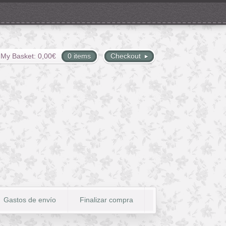
My Basket:
0,00
€
0 items
Checkout
Gastos de envío
Finalizar compra