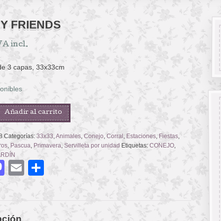
Y FRIENDS
VA incl.
 de 3 capas, 33x33cm
onibles
Añadir al carrito
8
Categorías:
33x33
,
Animales
,
Conejo
,
Corral
,
Estaciones
,
Fiestas
,
ros
,
Pascua
,
Primavera
,
Servilleta por unidad
Etiquetas:
CONEJO
,
ARDÍN
acebook
Mastodon
Email
Compartir
pción