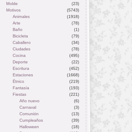
Molde
(23)
Motivos
(5743)
Animales
(1918)
Arte
(78)
Baño
(1)
Bicicleta
(79)
Caballero
(34)
Ciudades
(78)
Cocina
(495)
Deporte
(22)
Escritura
(452)
Estaciones
(1668)
Étnico
(219)
Fantasía
(193)
Fiestas
(221)
Año nuevo
(6)
Carnaval
(3)
Comunión
(13)
Cumpleaños
(39)
Halloween
(18)