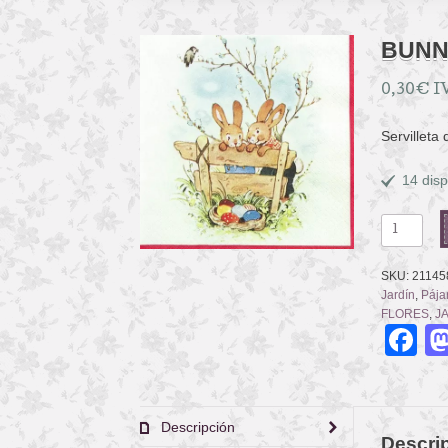
BUNN
0,30
€
I
Servilleta
14 disp
BUNNY
FRIENDS
cantidad
SKU:
21145
Jardín
,
Pája
FLORES
,
J
F
Descripción
Descri