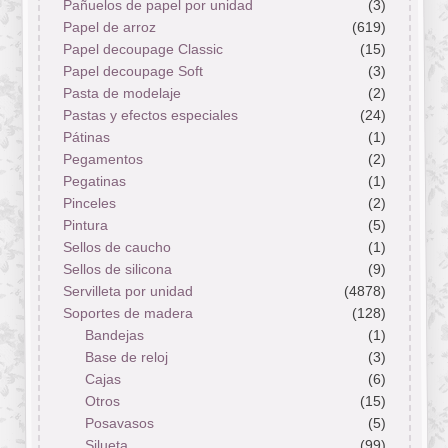
Pañuelos de papel por unidad
(3)
Papel de arroz
(619)
Papel decoupage Classic
(15)
Papel decoupage Soft
(3)
Pasta de modelaje
(2)
Pastas y efectos especiales
(24)
Pátinas
(1)
Pegamentos
(2)
Pegatinas
(1)
Pinceles
(2)
Pintura
(5)
Sellos de caucho
(1)
Sellos de silicona
(9)
Servilleta por unidad
(4878)
Soportes de madera
(128)
Bandejas
(1)
Base de reloj
(3)
Cajas
(6)
Otros
(15)
Posavasos
(5)
Silueta
(99)