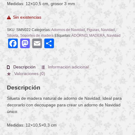
Medidas: 12×10,5 cm, grosor 3 mm
Sin existencias
SKU:
SMN022
Categorías:
Adornos de Navidad
,
Figuras
,
Navidad
,
Silueta
,
Soportes de madera
Etiquetas:
ADORNO
,
MADERA
,
Navidad
Facebook
Mastodon
Email
Compartir
Descripción
Información adicional
Valoraciones (0)
Descripción
Silueta de madera natural de adorno de Navidad. Ideal para
decorarlo con decoupage para crear un adorno de Navidad
único.
Medidas: 12×10,5×0,3 cm