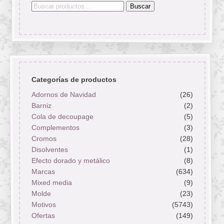
Buscar
Buscar
por:
Categorías de productos
Adornos de Navidad
(26)
Barniz
(2)
Cola de decoupage
(5)
Complementos
(3)
Cromos
(28)
Disolventes
(1)
Efecto dorado y metálico
(8)
Marcas
(634)
Mixed media
(9)
Molde
(23)
Motivos
(5743)
Ofertas
(149)