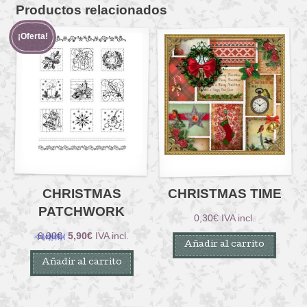
Productos relacionados
¡Oferta!
CHRISTMAS
CHRISTMAS TIME
PATCHWORK
0,30
€
IVA incl.
El
El
6,90
€
5,90
€
IVA incl.
Añadir al carrito
precio
precio
Añadir al carrito
original
actual
era:
es:
6,90€.
5,90€.