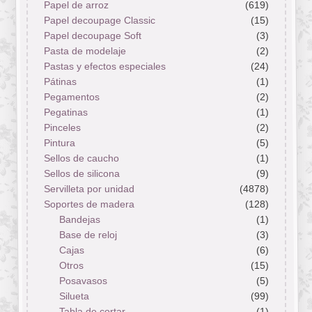
Papel de arroz
(619)
Papel decoupage Classic
(15)
Papel decoupage Soft
(3)
Pasta de modelaje
(2)
Pastas y efectos especiales
(24)
Pátinas
(1)
Pegamentos
(2)
Pegatinas
(1)
Pinceles
(2)
Pintura
(5)
Sellos de caucho
(1)
Sellos de silicona
(9)
Servilleta por unidad
(4878)
Soportes de madera
(128)
Bandejas
(1)
Base de reloj
(3)
Cajas
(6)
Otros
(15)
Posavasos
(5)
Silueta
(99)
Tabla de cortar
(1)