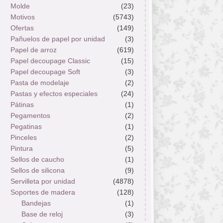
Molde
(23)
Motivos
(5743)
Ofertas
(149)
Pañuelos de papel por unidad
(3)
Papel de arroz
(619)
Papel decoupage Classic
(15)
Papel decoupage Soft
(3)
Pasta de modelaje
(2)
Pastas y efectos especiales
(24)
Pátinas
(1)
Pegamentos
(2)
Pegatinas
(1)
Pinceles
(2)
Pintura
(5)
Sellos de caucho
(1)
Sellos de silicona
(9)
Servilleta por unidad
(4878)
Soportes de madera
(128)
Bandejas
(1)
Base de reloj
(3)