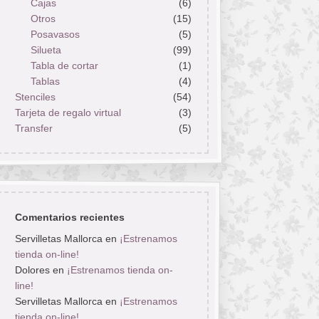
Cajas
(6)
Otros
(15)
Posavasos
(5)
Silueta
(99)
Tabla de cortar
(1)
Tablas
(4)
Stenciles
(54)
Tarjeta de regalo virtual
(3)
Transfer
(5)
Comentarios recientes
Servilletas Mallorca
en
¡Estrenamos
tienda on-line!
Dolores
en
¡Estrenamos tienda on-
line!
Servilletas Mallorca
en
¡Estrenamos
tienda on-line!