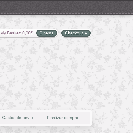
My Basket:
0,00
€
0 items
Checkout
Gastos de envío
Finalizar compra