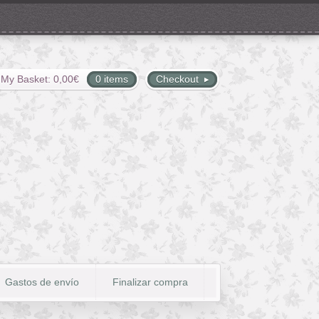
My Basket:
0,00
€
0 items
Checkout
Gastos de envío
Finalizar compra