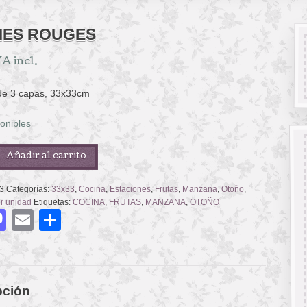
ES ROUGES
A incl.
 de 3 capas, 33x33cm
onibles
Añadir al carrito
3
Categorías:
33x33
,
Cocina
,
Estaciones
,
Frutas
,
Manzana
,
Otoño
,
or unidad
Etiquetas:
COCINA
,
FRUTAS
,
MANZANA
,
OTOÑO
acebook
Mastodon
Email
Compartir
pción