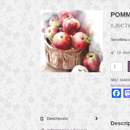
POMM
0,25
€
IV
Servilleta
16 disp
POMMES
ROUGES
cantidad
SKU:
34463
Servilleta p
F
Descripción
Descri
Información adicional