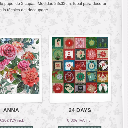
 de papel de 3 capas. Medidas 33x33cm. Ideal para decorar
n la técnica del decoupage.
ANNA
24 DAYS
0,30
€
IVA incl.
0,30
€
IVA incl.