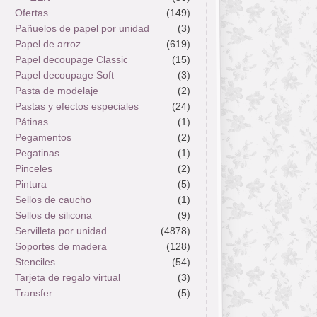
Ofertas
(149)
Pañuelos de papel por unidad
(3)
Papel de arroz
(619)
Papel decoupage Classic
(15)
Papel decoupage Soft
(3)
Pasta de modelaje
(2)
Pastas y efectos especiales
(24)
Pátinas
(1)
Pegamentos
(2)
Pegatinas
(1)
Pinceles
(2)
Pintura
(5)
Sellos de caucho
(1)
Sellos de silicona
(9)
Servilleta por unidad
(4878)
Soportes de madera
(128)
Stenciles
(54)
Tarjeta de regalo virtual
(3)
Transfer
(5)