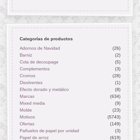
Categorías de productos
Adornos de Navidad
(26)
Barniz
(2)
Cola de decoupage
(5)
Complementos
(3)
Cromos
(28)
Disolventes
(1)
Efecto dorado y metálico
(8)
Marcas
(634)
Mixed media
(9)
Molde
(23)
Motivos
(5743)
Ofertas
(149)
Pañuelos de papel por unidad
(3)
Papel de arroz
(619)