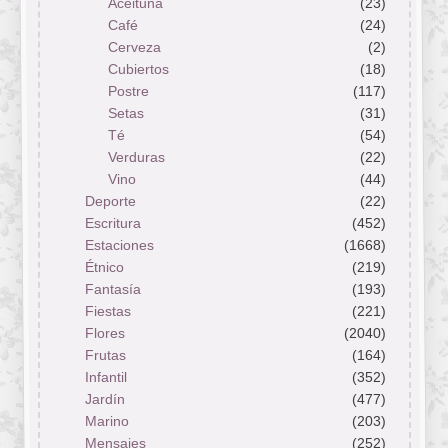
Aceituna
(23)
Café
(24)
Cerveza
(2)
Cubiertos
(18)
Postre
(117)
Setas
(31)
Té
(54)
Verduras
(22)
Vino
(44)
Deporte
(22)
Escritura
(452)
Estaciones
(1668)
Étnico
(219)
Fantasía
(193)
Fiestas
(221)
Flores
(2040)
Frutas
(164)
Infantil
(352)
Jardín
(477)
Marino
(203)
Mensajes
(252)