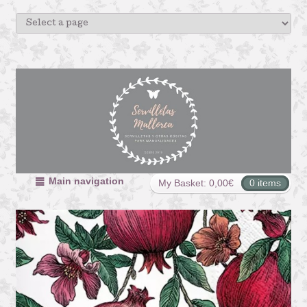
Main navigation
My Basket:
0,00
€
0 items