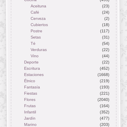
Aceituna
(23)
Café
(24)
Cerveza
(2)
Cubiertos
(18)
Postre
(117)
Setas
(31)
Té
(54)
Verduras
(22)
Vino
(44)
Deporte
(22)
Escritura
(452)
Estaciones
(1668)
Étnico
(219)
Fantasía
(193)
Fiestas
(221)
Flores
(2040)
Frutas
(164)
Infantil
(352)
Jardín
(477)
Marino
(203)