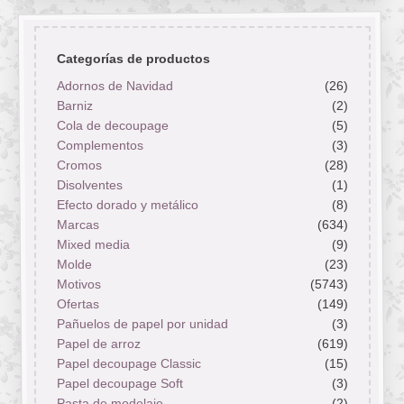
Categorías de productos
Adornos de Navidad
(26)
Barniz
(2)
Cola de decoupage
(5)
Complementos
(3)
Cromos
(28)
Disolventes
(1)
Efecto dorado y metálico
(8)
Marcas
(634)
Mixed media
(9)
Molde
(23)
Motivos
(5743)
Ofertas
(149)
Pañuelos de papel por unidad
(3)
Papel de arroz
(619)
Papel decoupage Classic
(15)
Papel decoupage Soft
(3)
Pasta de modelaje
(2)