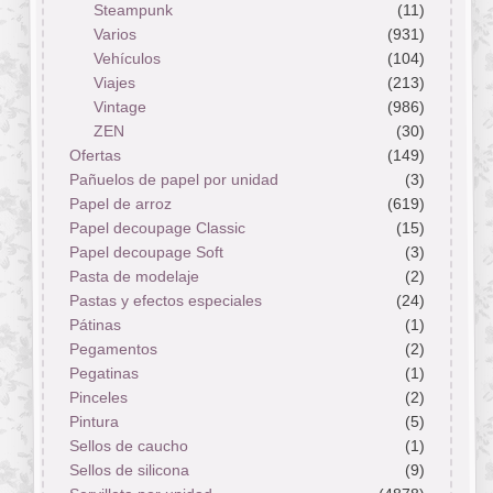
Steampunk
(11)
Varios
(931)
Vehículos
(104)
Viajes
(213)
Vintage
(986)
ZEN
(30)
Ofertas
(149)
Pañuelos de papel por unidad
(3)
Papel de arroz
(619)
Papel decoupage Classic
(15)
Papel decoupage Soft
(3)
Pasta de modelaje
(2)
Pastas y efectos especiales
(24)
Pátinas
(1)
Pegamentos
(2)
Pegatinas
(1)
Pinceles
(2)
Pintura
(5)
Sellos de caucho
(1)
Sellos de silicona
(9)