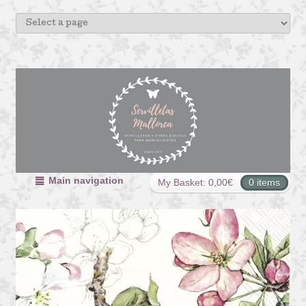
Main navigation
My Basket:
0,00
€
0 items