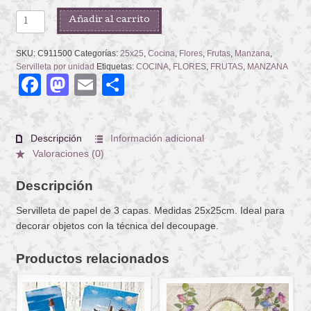
EVA
Añadir al carrito
cantidad
SKU:
C911500
Categorías:
25x25
,
Cocina
,
Flores
,
Frutas
,
Manzana
,
Servilleta por unidad
Etiquetas:
COCINA
,
FLORES
,
FRUTAS
,
MANZANA
Facebook
Mastodon
Email
Compartir
Descripción
Información adicional
Valoraciones (0)
Descripción
Servilleta de papel de 3 capas. Medidas 25x25cm. Ideal para
decorar objetos con la técnica del decoupage.
Productos relacionados