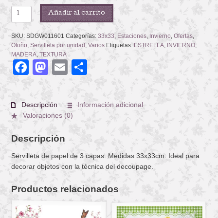
WOODEN
Añadir al carrito
ECO
STAR
SKU:
SDGW011601
Categorías:
33x33
,
Estaciones
,
Invierno
,
Ofertas
,
cantidad
Otoño
,
Servilleta por unidad
,
Varios
Etiquetas:
ESTRELLA
,
INVIERNO
,
MADERA
,
TEXTURA
Facebook
Mastodon
Email
Compartir
Descripción
Información adicional
Valoraciones (0)
Descripción
Servilleta de papel de 3 capas. Medidas 33x33cm. Ideal para
decorar objetos con la técnica del decoupage.
Productos relacionados