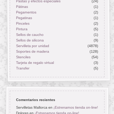
Pastas y efectos especiales
(24)
Pátinas
(1)
Pegamentos
(2)
Pegatinas
(1)
Pinceles
(2)
Pintura
(5)
Sellos de caucho
(1)
Sellos de silicona
(9)
Servilleta por unidad
(4878)
Soportes de madera
(128)
Stenciles
(54)
Tarjeta de regalo virtual
(3)
Transfer
(5)
Comentarios recientes
Servilletas Mallorca
en
¡Estrenamos tienda on-line!
Dolores
en
¡Estrenamos tienda on-line!