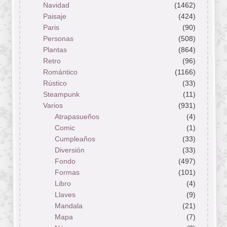
Navidad
(1462)
Paisaje
(424)
Paris
(90)
Personas
(508)
Plantas
(864)
Retro
(96)
Romántico
(1166)
Rústico
(33)
Steampunk
(11)
Varios
(931)
Atrapasueños
(4)
Comic
(1)
Cumpleaños
(33)
Diversión
(33)
Fondo
(497)
Formas
(101)
Libro
(4)
Llaves
(9)
Mandala
(21)
Mapa
(7)