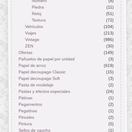
Número
(8)
Piedra
(11)
Reloj
(51)
Textura
(72)
Vehículos
(104)
Viajes
(213)
Vintage
(986)
ZEN
(30)
Ofertas
(149)
Pañuelos de papel por unidad
(3)
Papel de arroz
(619)
Papel decoupage Classic
(15)
Papel decoupage Soft
(3)
Pasta de modelaje
(2)
Pastas y efectos especiales
(24)
Pátinas
(1)
Pegamentos
(2)
Pegatinas
(1)
Pinceles
(2)
Pintura
(5)
Sellos de caucho
(1)