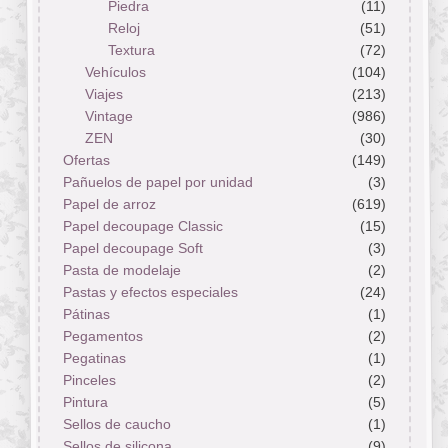
Piedra
(11)
Reloj
(51)
Textura
(72)
Vehículos
(104)
Viajes
(213)
Vintage
(986)
ZEN
(30)
Ofertas
(149)
Pañuelos de papel por unidad
(3)
Papel de arroz
(619)
Papel decoupage Classic
(15)
Papel decoupage Soft
(3)
Pasta de modelaje
(2)
Pastas y efectos especiales
(24)
Pátinas
(1)
Pegamentos
(2)
Pegatinas
(1)
Pinceles
(2)
Pintura
(5)
Sellos de caucho
(1)
Sellos de silicona
(9)