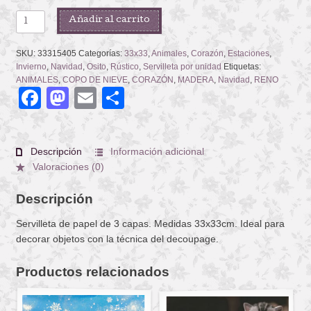
WOODEN
Añadir al carrito
DISCS
cantidad
SKU:
33315405
Categorías:
33x33
,
Animales
,
Corazón
,
Estaciones
,
Invierno
,
Navidad
,
Osito
,
Rústico
,
Servilleta por unidad
Etiquetas:
ANIMALES
,
COPO DE NIEVE
,
CORAZÓN
,
MADERA
,
Navidad
,
RENO
Facebook
Mastodon
Email
Compartir
Descripción
Información adicional
Valoraciones (0)
Descripción
Servilleta de papel de 3 capas. Medidas 33x33cm. Ideal para
decorar objetos con la técnica del decoupage.
Productos relacionados