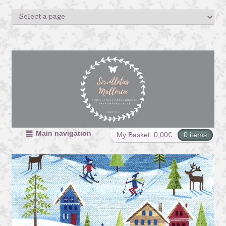
Main navigation
My Basket:
0,00
€
0 items