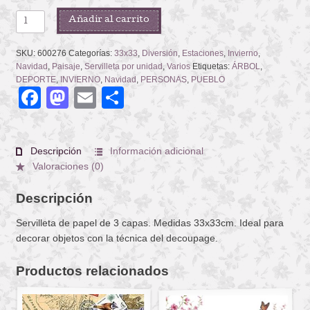
WINTER
Añadir al carrito
SPORTS
cantidad
SKU:
600276
Categorías:
33x33
,
Diversión
,
Estaciones
,
Invierno
,
Navidad
,
Paisaje
,
Servilleta por unidad
,
Varios
Etiquetas:
ÁRBOL
,
DEPORTE
,
INVIERNO
,
Navidad
,
PERSONAS
,
PUEBLO
Facebook
Mastodon
Email
Compartir
Descripción
Información adicional
Valoraciones (0)
Descripción
Servilleta de papel de 3 capas. Medidas 33x33cm. Ideal para
decorar objetos con la técnica del decoupage.
Productos relacionados