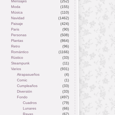
Mensajes
(252)
Moda
(155)
Música
(110)
Navidad
(1462)
Paisaje
(424)
Paris
(90)
Personas
(508)
Plantas
(864)
Retro
(96)
Romántico
(1166)
Rústico
(33)
Steampunk
(11)
Varios
(931)
Atrapasueños
(4)
Comic
(1)
Cumpleaños
(33)
Diversión
(33)
Fondo
(497)
Cuadros
(79)
Lunares
(66)
Rayas
(67)