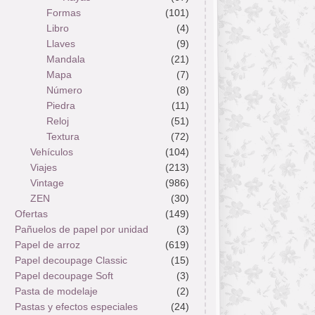
Formas
(101)
Libro
(4)
Llaves
(9)
Mandala
(21)
Mapa
(7)
Número
(8)
Piedra
(11)
Reloj
(51)
Textura
(72)
Vehículos
(104)
Viajes
(213)
Vintage
(986)
ZEN
(30)
Ofertas
(149)
Pañuelos de papel por unidad
(3)
Papel de arroz
(619)
Papel decoupage Classic
(15)
Papel decoupage Soft
(3)
Pasta de modelaje
(2)
Pastas y efectos especiales
(24)