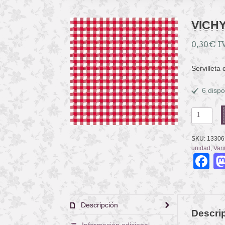
VICHY
0,30
€
I
Servilleta
6 dispo
VICHY
RED
II
SKU:
13306
cantidad
unidad
,
Vari
F
Descripción
Descri
Información adicional