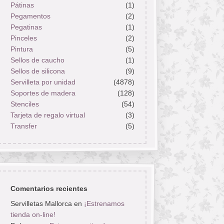
Pátinas
(1)
Pegamentos
(2)
Pegatinas
(1)
Pinceles
(2)
Pintura
(5)
Sellos de caucho
(1)
Sellos de silicona
(9)
Servilleta por unidad
(4878)
Soportes de madera
(128)
Stenciles
(54)
Tarjeta de regalo virtual
(3)
Transfer
(5)
Comentarios recientes
Servilletas Mallorca
en
¡Estrenamos
tienda on-line!