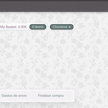
My Basket:
0,00
€
0 items
Checkout
Gastos de envío
Finalizar compra