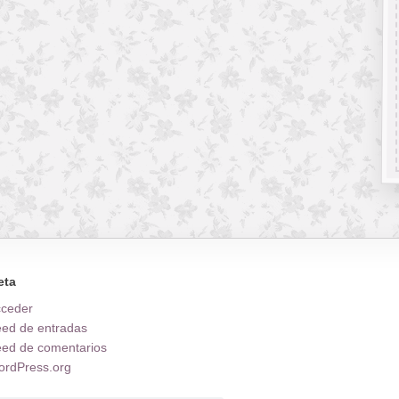
eta
cceder
ed de entradas
ed de comentarios
rdPress.org