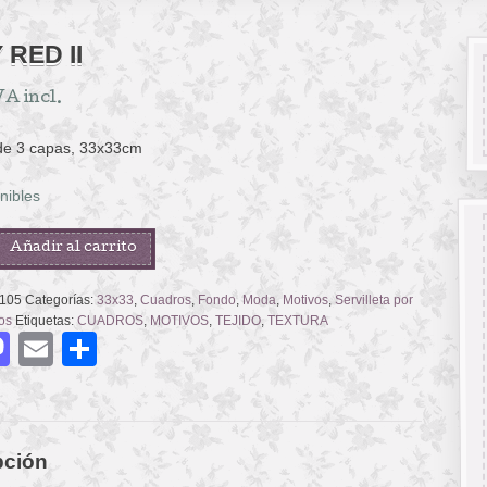
 RED II
VA incl.
 de 3 capas, 33x33cm
nibles
Añadir al carrito
105
Categorías:
33x33
,
Cuadros
,
Fondo
,
Moda
,
Motivos
,
Servilleta por
os
Etiquetas:
CUADROS
,
MOTIVOS
,
TEJIDO
,
TEXTURA
acebook
Mastodon
Email
Compartir
pción