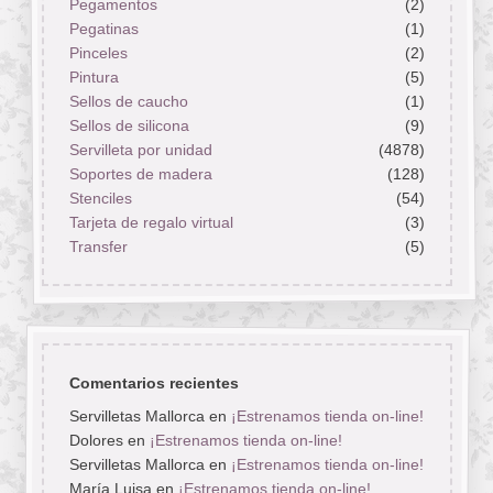
Pegamentos
(2)
Pegatinas
(1)
Pinceles
(2)
Pintura
(5)
Sellos de caucho
(1)
Sellos de silicona
(9)
Servilleta por unidad
(4878)
Soportes de madera
(128)
Stenciles
(54)
Tarjeta de regalo virtual
(3)
Transfer
(5)
Comentarios recientes
Servilletas Mallorca
en
¡Estrenamos tienda on-line!
Dolores
en
¡Estrenamos tienda on-line!
Servilletas Mallorca
en
¡Estrenamos tienda on-line!
María Luisa
en
¡Estrenamos tienda on-line!