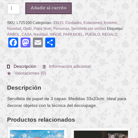
TOYS
Añadir al carrito
CHRISTMAS
MARKET
SKU:
L725100
Categorías:
33x33
,
Ciudades
,
Estaciones
,
Invierno
,
cantidad
Navidad
,
Osito
,
Papá Noel
,
Personas
,
Servilleta por unidad
Etiquetas:
ÁRBOL
,
CASA
,
Navidad
,
NIÑOS
,
PAPA NOEL
,
PUEBLO
,
REGALO
Facebook
Mastodon
Email
Compartir
Descripción
Información adicional
Valoraciones (0)
Descripción
Servilleta de papel de 3 capas. Medidas 33x33cm. Ideal para
decorar objetos con la técnica del decoupage.
Productos relacionados