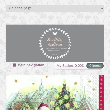
Main navigation
My Basket:
0,00
€
0 items