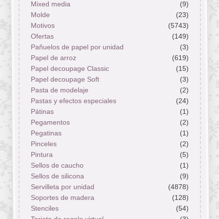
Mixed media
(9)
Molde
(23)
Motivos
(5743)
Ofertas
(149)
Pañuelos de papel por unidad
(3)
Papel de arroz
(619)
Papel decoupage Classic
(15)
Papel decoupage Soft
(3)
Pasta de modelaje
(2)
Pastas y efectos especiales
(24)
Pátinas
(1)
Pegamentos
(2)
Pegatinas
(1)
Pinceles
(2)
Pintura
(5)
Sellos de caucho
(1)
Sellos de silicona
(9)
Servilleta por unidad
(4878)
Soportes de madera
(128)
Stenciles
(54)
Tarjeta de regalo virtual
(3)