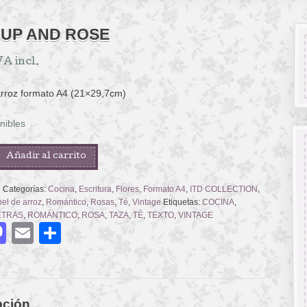
CUP AND ROSE
VA incl.
arroz formato A4 (21×29,7cm)
nibles
Añadir al carrito
2
Categorías:
Cocina
,
Escritura
,
Flores
,
Formato A4
,
ITD COLLECTION
,
el de arroz
,
Romántico
,
Rosas
,
Té
,
Vintage
Etiquetas:
COCINA
,
ETRAS
,
ROMÁNTICO
,
ROSA
,
TAZA
,
TÉ
,
TEXTO
,
VINTAGE
acebook
Mastodon
Email
Compartir
pción