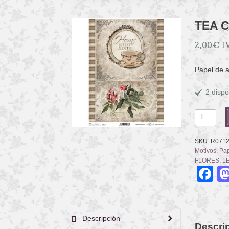
TEA 
2,00
€
I
Papel de 
2 dispo
TEA
CUP
AND
SKU:
R071
ROSE
Motivos
,
Pap
cantidad
FLORES
,
L
F
Descripción
Descri