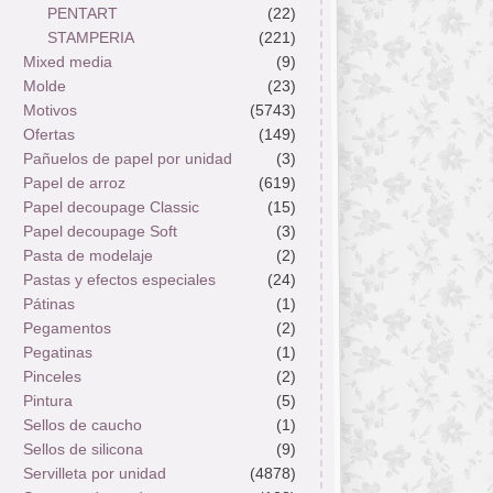
PENTART
(22)
STAMPERIA
(221)
Mixed media
(9)
Molde
(23)
Motivos
(5743)
Ofertas
(149)
Pañuelos de papel por unidad
(3)
Papel de arroz
(619)
Papel decoupage Classic
(15)
Papel decoupage Soft
(3)
Pasta de modelaje
(2)
Pastas y efectos especiales
(24)
Pátinas
(1)
Pegamentos
(2)
Pegatinas
(1)
Pinceles
(2)
Pintura
(5)
Sellos de caucho
(1)
Sellos de silicona
(9)
Servilleta por unidad
(4878)