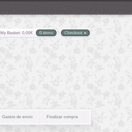
My Basket:
0,00
€
0 items
Checkout
Gastos de envío
Finalizar compra