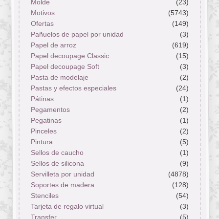
Molde
(23)
Motivos
(5743)
Ofertas
(149)
Pañuelos de papel por unidad
(3)
Papel de arroz
(619)
Papel decoupage Classic
(15)
Papel decoupage Soft
(3)
Pasta de modelaje
(2)
Pastas y efectos especiales
(24)
Pátinas
(1)
Pegamentos
(2)
Pegatinas
(1)
Pinceles
(2)
Pintura
(5)
Sellos de caucho
(1)
Sellos de silicona
(9)
Servilleta por unidad
(4878)
Soportes de madera
(128)
Stenciles
(54)
Tarjeta de regalo virtual
(3)
Transfer
(5)