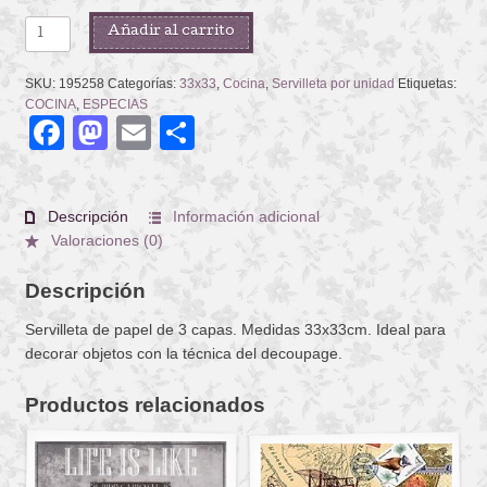
SPICES
Añadir al carrito
IN
BOWLS
SKU:
195258
Categorías:
33x33
,
Cocina
,
Servilleta por unidad
Etiquetas:
cantidad
COCINA
,
ESPECIAS
Facebook
Mastodon
Email
Compartir
Descripción
Información adicional
Valoraciones (0)
Descripción
Servilleta de papel de 3 capas. Medidas 33x33cm. Ideal para
decorar objetos con la técnica del decoupage.
Productos relacionados