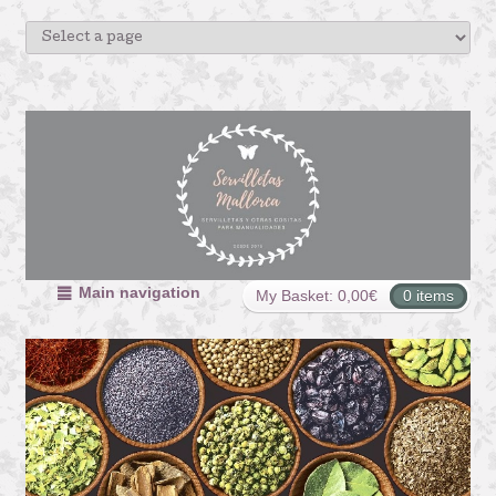
Main navigation
My Basket:
0,00
€
0 items