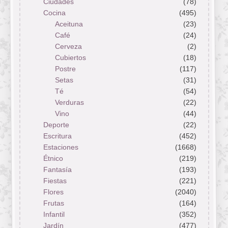
Ciudades
(78)
Cocina
(495)
Aceituna
(23)
Café
(24)
Cerveza
(2)
Cubiertos
(18)
Postre
(117)
Setas
(31)
Té
(54)
Verduras
(22)
Vino
(44)
Deporte
(22)
Escritura
(452)
Estaciones
(1668)
Étnico
(219)
Fantasía
(193)
Fiestas
(221)
Flores
(2040)
Frutas
(164)
Infantil
(352)
Jardín
(477)