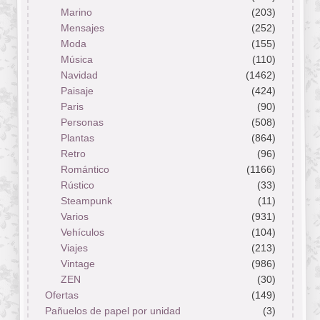
Marino
(203)
Mensajes
(252)
Moda
(155)
Música
(110)
Navidad
(1462)
Paisaje
(424)
Paris
(90)
Personas
(508)
Plantas
(864)
Retro
(96)
Romántico
(1166)
Rústico
(33)
Steampunk
(11)
Varios
(931)
Vehículos
(104)
Viajes
(213)
Vintage
(986)
ZEN
(30)
Ofertas
(149)
Pañuelos de papel por unidad
(3)