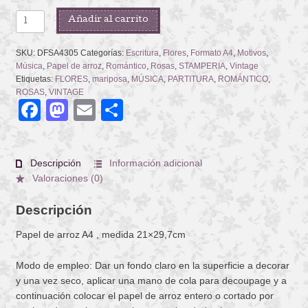
RED
Añadir al carrito
ROSES
AND
SKU:
DFSA4305
Categorías:
Escritura
,
Flores
,
Formato A4
,
Motivos
,
MUSIC
Música
,
Papel de arroz
,
Romántico
,
Rosas
,
STAMPERIA
,
Vintage
cantidad
Etiquetas:
FLORES
,
mariposa
,
MÚSICA
,
PARTITURA
,
ROMÁNTICO
,
ROSAS
,
VINTAGE
Facebook
Mastodon
Email
Compartir
Descripción
Información adicional
Valoraciones (0)
Descripción
Papel de arroz A4 , medida 21×29,7cm
Modo de empleo: Dar un fondo claro en la superficie a decorar
y una vez seco, aplicar una mano de cola para decoupage y a
continuación colocar el papel de arroz entero o cortado por