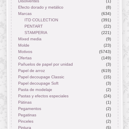
Disolventes
(1)
Efecto dorado y metálico
(8)
Marcas
(634)
ITD COLLECTION
(391)
PENTART
(22)
STAMPERIA
(221)
Mixed media
(9)
Molde
(23)
Motivos
(5743)
Ofertas
(149)
Pañuelos de papel por unidad
(3)
Papel de arroz
(619)
Papel decoupage Classic
(15)
Papel decoupage Soft
(3)
Pasta de modelaje
(2)
Pastas y efectos especiales
(24)
Pátinas
(1)
Pegamentos
(2)
Pegatinas
(1)
Pinceles
(2)
Pintura
(5)