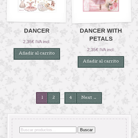
DANCER
DANCER WITH
PETALS
2,35
€
IVA incl.
2,35
€
IVA incl.
Añadir al carrito
Añadir al carrito
…
1
2
4
Next →
Buscar
Buscar
por: