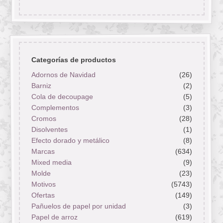
Categorías de productos
Adornos de Navidad
(26)
Barniz
(2)
Cola de decoupage
(5)
Complementos
(3)
Cromos
(28)
Disolventes
(1)
Efecto dorado y metálico
(8)
Marcas
(634)
Mixed media
(9)
Molde
(23)
Motivos
(5743)
Ofertas
(149)
Pañuelos de papel por unidad
(3)
Papel de arroz
(619)