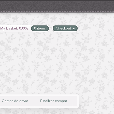
My Basket:
0,00
€
0 items
Checkout
Gastos de envío
Finalizar compra