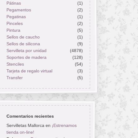
Pátinas
(1)
Pegamentos
(2)
Pegatinas
(1)
Pinceles
(2)
Pintura
(5)
Sellos de caucho
(1)
Sellos de silicona
(9)
Servilleta por unidad
(4878)
Soportes de madera
(128)
Stenciles
(54)
Tarjeta de regalo virtual
(3)
Transfer
(5)
Comentarios recientes
Servilletas Mallorca
en
¡Estrenamos
tienda on-line!