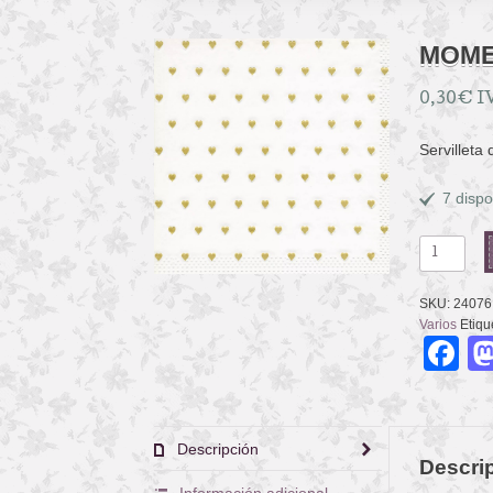
MOME
0,30
€
I
Servilleta
7 dispo
MOMENT
PETITS
COEURS
SKU:
24076
GOLD
Varios
Etiqu
F
cantidad
Descripción
Descri
Información adicional