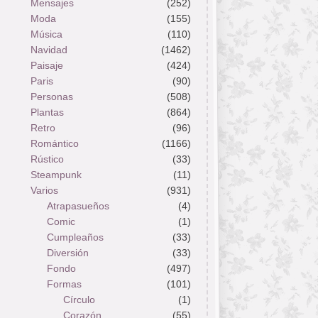
Mensajes
(252)
Moda
(155)
Música
(110)
Navidad
(1462)
Paisaje
(424)
Paris
(90)
Personas
(508)
Plantas
(864)
Retro
(96)
Romántico
(1166)
Rústico
(33)
Steampunk
(11)
Varios
(931)
Atrapasueños
(4)
Comic
(1)
Cumpleaños
(33)
Diversión
(33)
Fondo
(497)
Formas
(101)
Círculo
(1)
Corazón
(55)