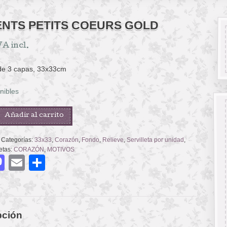
NTS PETITS COEURS GOLD
VA incl.
 de 3 capas, 33x33cm
nibles
S
Añadir al carrito
Categorías:
33x33
,
Corazón
,
Fondo
,
Relieve
,
Servilleta por unidad
,
etas:
CORAZÓN
,
MOTIVOS
acebook
Mastodon
Email
Compartir
pción