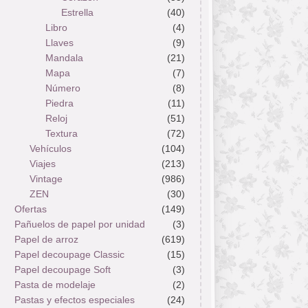
Estrella
(40)
Libro
(4)
Llaves
(9)
Mandala
(21)
Mapa
(7)
Número
(8)
Piedra
(11)
Reloj
(51)
Textura
(72)
Vehículos
(104)
Viajes
(213)
Vintage
(986)
ZEN
(30)
Ofertas
(149)
Pañuelos de papel por unidad
(3)
Papel de arroz
(619)
Papel decoupage Classic
(15)
Papel decoupage Soft
(3)
Pasta de modelaje
(2)
Pastas y efectos especiales
(24)