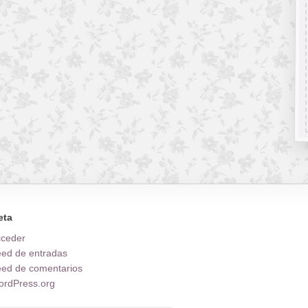
eta
cceder
ed de entradas
ed de comentarios
rdPress.org