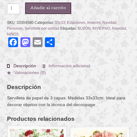
MAILBOX
Añadir al carrito
cantidad
SKU:
33304580
Categorías:
33x33
,
Estaciones
,
Invierno
,
Navidad
,
Personas
,
Servilleta por unidad
Etiquetas:
BUZÓN
,
INVIERNO
,
Navidad
,
NIÑOS
Facebook
Mastodon
Email
Compartir
Descripción
Información adicional
Valoraciones (0)
Descripción
Servilleta de papel de 3 capas. Medidas 33x33cm. Ideal para
decorar objetos con la técnica del decoupage.
Productos relacionados