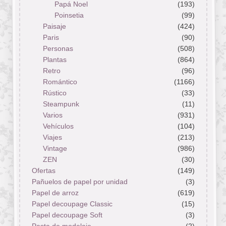
Papá Noel
(193)
Poinsetia
(99)
Paisaje
(424)
Paris
(90)
Personas
(508)
Plantas
(864)
Retro
(96)
Romántico
(1166)
Rústico
(33)
Steampunk
(11)
Varios
(931)
Vehículos
(104)
Viajes
(213)
Vintage
(986)
ZEN
(30)
Ofertas
(149)
Pañuelos de papel por unidad
(3)
Papel de arroz
(619)
Papel decoupage Classic
(15)
Papel decoupage Soft
(3)
Pasta de modelaje
(2)