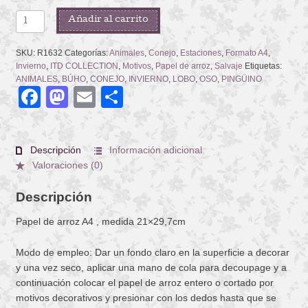
ICY
Añadir al carrito
WINTER
ANIMALS
SKU:
R1632
Categorías:
Animales
,
Conejo
,
Estaciones
,
Formato A4
,
cantidad
Invierno
,
ITD COLLECTION
,
Motivos
,
Papel de arroz
,
Salvaje
Etiquetas:
ANIMALES
,
BÚHO
,
CONEJO
,
INVIERNO
,
LOBO
,
OSO
,
PINGÜINO
Facebook
Mastodon
Email
Compartir
Descripción
Información adicional
Valoraciones (0)
Descripción
Papel de arroz A4 , medida 21×29,7cm
Modo de empleo: Dar un fondo claro en la superficie a decorar
y una vez seco, aplicar una mano de cola para decoupage y a
continuación colocar el papel de arroz entero o cortado por
motivos decorativos y presionar con los dedos hasta que se