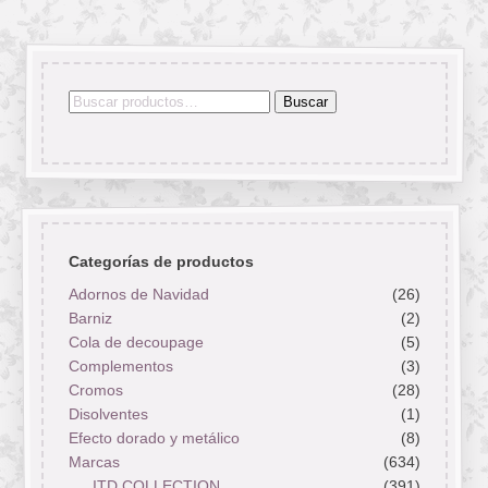
Buscar
Buscar
por:
Categorías de productos
Adornos de Navidad
(26)
Barniz
(2)
Cola de decoupage
(5)
Complementos
(3)
Cromos
(28)
Disolventes
(1)
Efecto dorado y metálico
(8)
Marcas
(634)
ITD COLLECTION
(391)