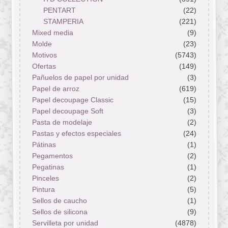
PENTART
(22)
STAMPERIA
(221)
Mixed media
(9)
Molde
(23)
Motivos
(5743)
Ofertas
(149)
Pañuelos de papel por unidad
(3)
Papel de arroz
(619)
Papel decoupage Classic
(15)
Papel decoupage Soft
(3)
Pasta de modelaje
(2)
Pastas y efectos especiales
(24)
Pátinas
(1)
Pegamentos
(2)
Pegatinas
(1)
Pinceles
(2)
Pintura
(5)
Sellos de caucho
(1)
Sellos de silicona
(9)
Servilleta por unidad
(4878)