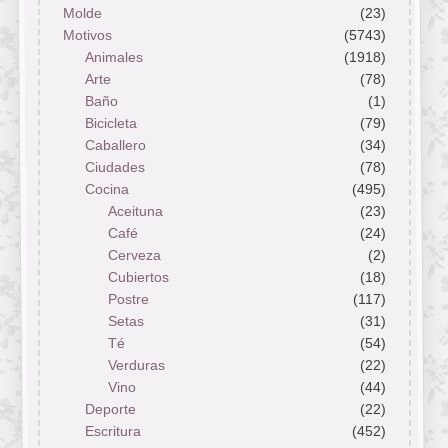
Molde
(23)
Motivos
(5743)
Animales
(1918)
Arte
(78)
Baño
(1)
Bicicleta
(79)
Caballero
(34)
Ciudades
(78)
Cocina
(495)
Aceituna
(23)
Café
(24)
Cerveza
(2)
Cubiertos
(18)
Postre
(117)
Setas
(31)
Té
(54)
Verduras
(22)
Vino
(44)
Deporte
(22)
Escritura
(452)