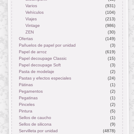
Varios
(931)
Vehículos
(104)
Viajes
(213)
Vintage
(986)
ZEN
(30)
Ofertas
(149)
Pañuelos de papel por unidad
(3)
Papel de arroz
(619)
Papel decoupage Classic
(15)
Papel decoupage Soft
(3)
Pasta de modelaje
(2)
Pastas y efectos especiales
(24)
Pátinas
(1)
Pegamentos
(2)
Pegatinas
(1)
Pinceles
(2)
Pintura
(5)
Sellos de caucho
(1)
Sellos de silicona
(9)
Servilleta por unidad
(4878)