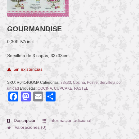
GOURMANDISE
0,30
€
IVA incl.
Servilleta de 3 capas, 33x33cm
Sin existencias
SKU:
R0414GOMA
Categorías:
33x33
,
Cocina
,
Postre
,
Servilleta por
unidad
Etiquetas:
COCINA
,
CUPCAKE
,
PASTEL
Facebook
Mastodon
Email
Compartir
Descripción
Información adicional
Valoraciones (0)