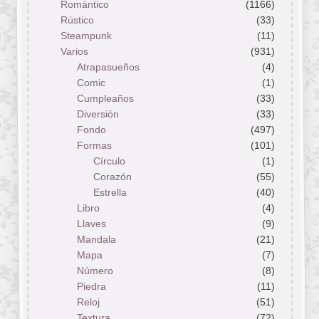
Romántico
(1166)
Rústico
(33)
Steampunk
(11)
Varios
(931)
Atrapasueños
(4)
Comic
(1)
Cumpleaños
(33)
Diversión
(33)
Fondo
(497)
Formas
(101)
Círculo
(1)
Corazón
(55)
Estrella
(40)
Libro
(4)
Llaves
(9)
Mandala
(21)
Mapa
(7)
Número
(8)
Piedra
(11)
Reloj
(51)
Textura
(72)