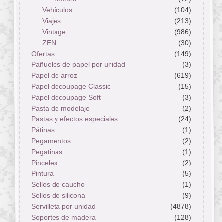
Vehículos
(104)
Viajes
(213)
Vintage
(986)
ZEN
(30)
Ofertas
(149)
Pañuelos de papel por unidad
(3)
Papel de arroz
(619)
Papel decoupage Classic
(15)
Papel decoupage Soft
(3)
Pasta de modelaje
(2)
Pastas y efectos especiales
(24)
Pátinas
(1)
Pegamentos
(2)
Pegatinas
(1)
Pinceles
(2)
Pintura
(5)
Sellos de caucho
(1)
Sellos de silicona
(9)
Servilleta por unidad
(4878)
Soportes de madera
(128)