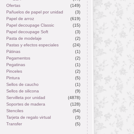
Ofertas
(149)
Pañuelos de papel por unidad
(3)
Papel de arroz
(619)
Papel decoupage Classic
(15)
Papel decoupage Soft
(3)
Pasta de modelaje
(2)
Pastas y efectos especiales
(24)
Pátinas
(1)
Pegamentos
(2)
Pegatinas
(1)
Pinceles
(2)
Pintura
(5)
Sellos de caucho
(1)
Sellos de silicona
(9)
Servilleta por unidad
(4878)
Soportes de madera
(128)
Stenciles
(54)
Tarjeta de regalo virtual
(3)
Transfer
(5)