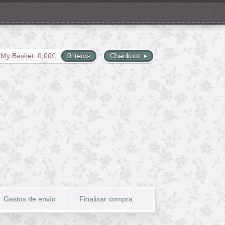
My Basket:
0,00
€
0 items
Checkout
Gastos de envío
Finalizar compra