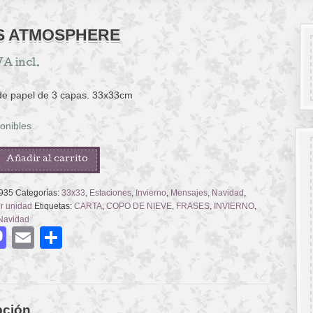
S ATMOSPHERE
VA incl.
 de papel de 3 capas. 33x33cm
onibles
Añadir al carrito
ERE
935
Categorías:
33x33
,
Estaciones
,
Invierno
,
Mensajes
,
Navidad
,
or unidad
Etiquetas:
CARTA
,
COPO DE NIEVE
,
FRASES
,
INVIERNO
,
Navidad
acebook
Mastodon
Email
Compartir
pción