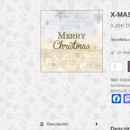
X-MA
0,30
€
I
Servilleta
10 disp
X-
MAS
ATMOSPH
SKU:
33311
cantidad
Servilleta p
MENSAJE
,
F
Descripción
Descri