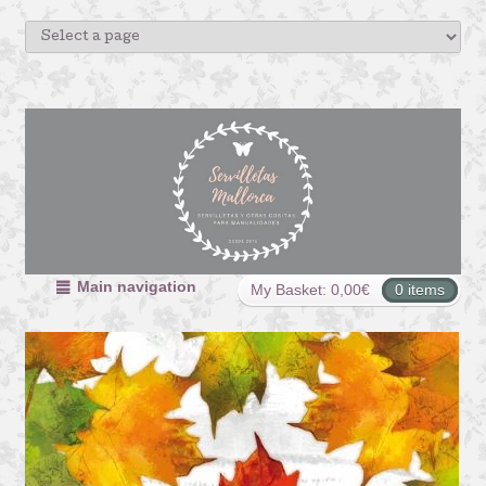
Main navigation
My Basket:
0,00
€
0 items