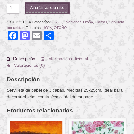
WOODLAND
Añadir al carrito
cantidad
SKU:
3251004
Categorías:
25x25
,
Estaciones
,
Otoño
,
Plantas
,
Servilleta
por unidad
Etiquetas:
HOJA
,
OTOÑO
Facebook
Mastodon
Email
Compartir
Descripción
Información adicional
Valoraciones (0)
Descripción
Servilleta de papel de 3 capas. Medidas 25x25cm. Ideal para
decorar objetos con la técnica del decoupage.
Productos relacionados