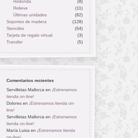
Redonda
(8)
Relieve
(11)
Últimas unidades
(82)
Soportes de madera
(128)
Stenciles
(54)
Tarjeta de regalo virtual
(3)
Transfer
(5)
Comentarios recientes
Servilletas Mallorca
en
¡Estrenamos
tienda on-line!
Dolores
en
¡Estrenamos tienda on-
line!
Servilletas Mallorca
en
¡Estrenamos
tienda on-line!
María Luisa
en
¡Estrenamos tienda
on-line!