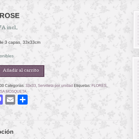
 ROSE
VA incl.
 de 3 capas, 33x33cm
onibles
Añadir al carrito
00
Categorías:
33x33
,
Servilleta por unidad
Etiquetas:
FLORES
,
SA MOSQUETA
acebook
Mastodon
Email
Compartir
pción