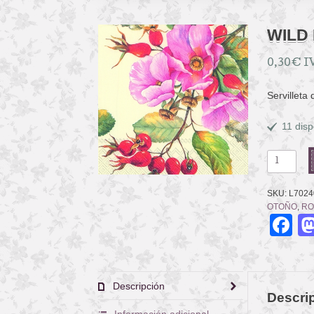
WILD
0,30
€
I
Servilleta
11 disp
WILD
ROSE
cantidad
SKU:
L7024
OTOÑO
,
RO
F
Descripción
Descri
Información adicional