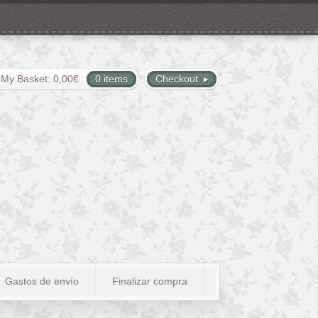
My Basket:
0,00
€
0 items
Checkout
Gastos de envío
Finalizar compra